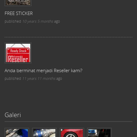
FREE STICKER
published
10 years 5 months
ago
Anda berminat menjadi Reseller kami?
published
11 years 11 months
ago
Galeri