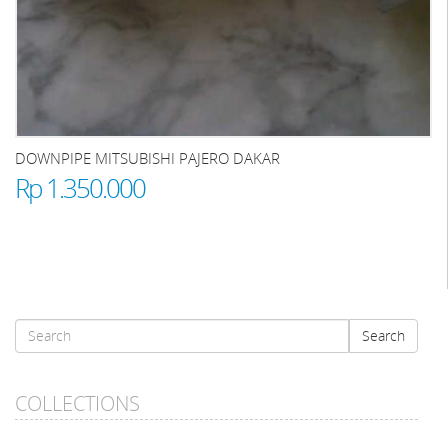
DOWNPIPE MITSUBISHI PAJERO DAKAR
Rp 1.350.000
Search
Search
form
Search
COLLECTIONS