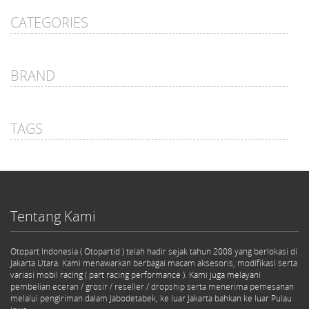
CATEGORIES
BRAND
TAGS
Tentang Kami
Otopart Indonesia ( Otopartid ) telah hadir sejak tahun 2008 yang berlokasi di
Jakarta Utara. Kami menawarkan berbagai macam aksesoris, modifikasi serta
variasi mobil racing ( part racing performance ). Kami juga melayani
pembelian eceran / grosir / reseller / dropship serta menerima pemesanan
melalui pengiriman dalam Jabodetabek, ke luar Jakarta bahkan ke luar Pulau