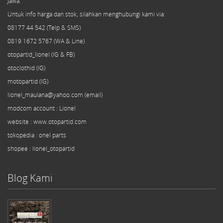
Jawa.
Untuk info harga dan stok, silahkan menghubungi kami via:
08177 44 542 (Telp & SMS)
0819 1672 5767 (WA & Line)
otopartid_lionel (IG & FB)
otoclothid (IG)
motopartid (IG)
lionel_maulana@yahoo.com (email)
modcom
account
: Lionel
website : www.otopartid.com
tokopedia : onel parts
shopee : lionel_otopartid
Blog Kami