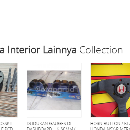
a Interior Lainnya
Collection
OSSKIT
DUDUKAN GAUGES DI
HORN BUTTON / K
LE PCD
DASHBOARD UK 60MM (
HONDA NSX-R MER