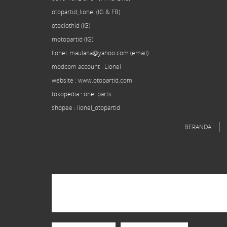
otopartid_lionel (IG & FB)
otoclothid (IG)
motopartid (IG)
lionel_maulana@yahoo.com (email)
modcom
account
: Lionel
website : www.otopartid.com
tokopedia : onel parts
shopee : lionel_otopartid
BERANDA