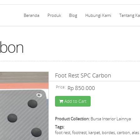
Beranda
Produk
Blog
Hubungi Kami
Tentang K
rbon
Foot Rest SPC Carbon
Price:
Rp 850.000
Add to Cart
Product Collection:
Bursa Interior Lainnya
Tags:
foot rest, footrest, karpet, bordes, carbon, alas