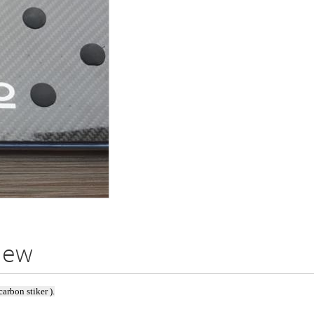
view
rbon stiker ).