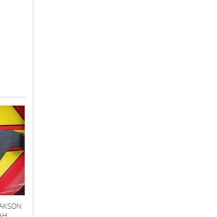
LAKSON
AH