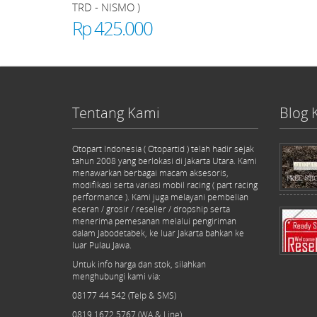
TRD - NISMO )
Rp 425.000
Tentang Kami
Blog 
Otopart Indonesia ( Otopartid ) telah hadir sejak
tahun 2008 yang berlokasi di Jakarta Utara. Kami
menawarkan berbagai macam aksesoris,
modifikasi serta variasi mobil racing ( part racing
performance ). Kami juga melayani pembelian
eceran / grosir / reseller / dropship serta
menerima pemesanan melalui pengiriman
dalam Jabodetabek, ke luar Jakarta bahkan ke
luar Pulau Jawa.
Untuk info harga dan stok, silahkan
menghubungi kami via:
08177 44 542 (Telp & SMS)
0819 1672 5767 (WA & Line)