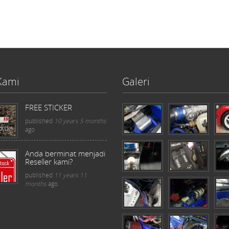
Kami
Galeri
FREE STICKER
published
10 years 5 months
ago
Anda berminat menjadi
Reseller kami?
published
11 years 11
months
ago