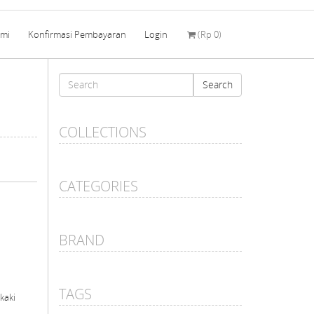
ami
Konfirmasi Pembayaran
Login
(
Rp 0
)
Search
Search
form
Search
COLLECTIONS
CATEGORIES
BRAND
TAGS
 kaki