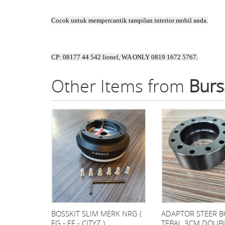
Cocok untuk mempercantik tampilan interior mobil anda.
CP: 08177 44 542 lionel, WA ONLY 0819 1672 5767.
Other Items from
Burs
BOSSKIT SLIM MERK NRG (
ADAPTOR STEER B
EG - EF - CITYZ )
TEBAL 3CM DOUB