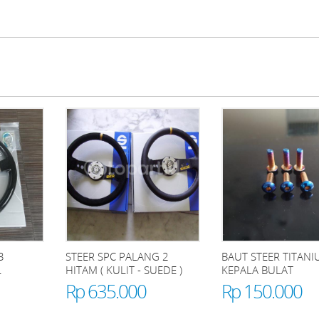
3
STEER SPC PALANG 2
BAUT STEER TITAN
L
HITAM ( KULIT - SUEDE )
KEPALA BULAT
Rp 635.000
Rp 150.000