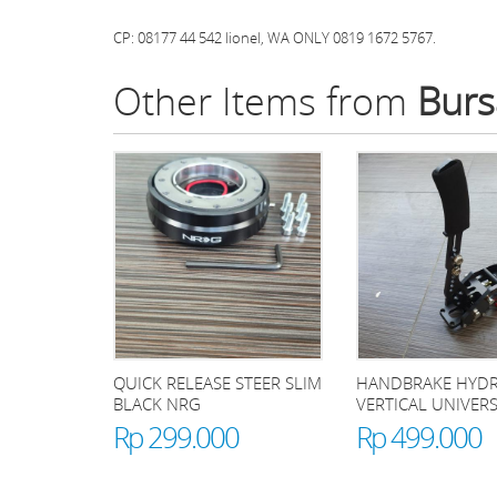
CP: 08177 44 542 lionel, WA ONLY 0819 1672 5767.
Other Items from
Burs
QUICK RELEASE STEER SLIM
HANDBRAKE HYDR
BLACK NRG
VERTICAL UNIVER
Rp 299.000
Rp 499.000