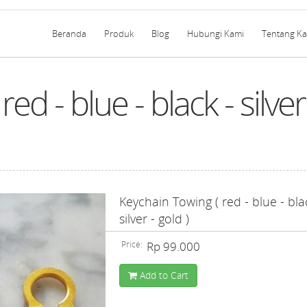
Beranda
Produk
Blog
Hubungi Kami
Tentang K
ed - blue - black - silver
Keychain Towing ( red - blue - bla
silver - gold )
Price:
Rp 99.000
Add to Cart