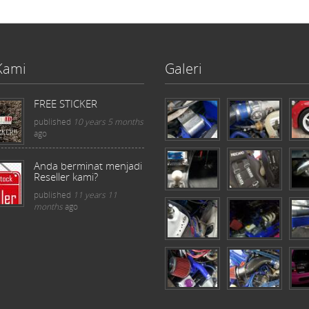
Kami
Galeri
FREE STICKER
published
10 years 5 months
ago
Anda berminat menjadi
Reseller kami?
published
11 years 11
months
ago