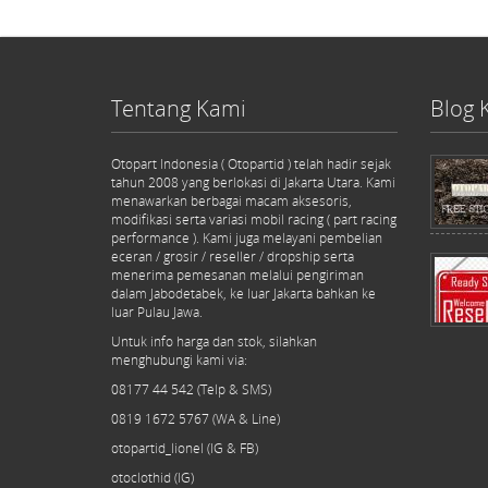
Tentang Kami
Blog 
Otopart Indonesia ( Otopartid ) telah hadir sejak
tahun 2008 yang berlokasi di Jakarta Utara. Kami
menawarkan berbagai macam aksesoris,
modifikasi serta variasi mobil racing ( part racing
performance ). Kami juga melayani pembelian
eceran / grosir / reseller / dropship serta
menerima pemesanan melalui pengiriman
dalam Jabodetabek, ke luar Jakarta bahkan ke
luar Pulau Jawa.
Untuk info harga dan stok, silahkan
menghubungi kami via:
08177 44 542 (Telp & SMS)
0819 1672 5767 (WA & Line)
otopartid_lionel (IG & FB)
otoclothid (IG)