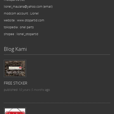
lionel_maulana@yahoo.com (email)
modcom
account
: Lionel
website : www.otopartid.com
tokopedia : onel parts
shopee : lionel_otopartid
Blog Kami
FREE STICKER
published
10 years 5 months
ago