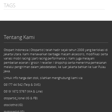
TAGS
Tentang Kami
Otopart Indonesia ( Otopartid ) telah hadir sejak tahun 2008 yang berlokasi di
Jakarta Utara. Kami menawarkan berbagai macam aksesoris, modifikasi serta
variasi mobil racing ( part racing performance ). Kami juga melayani
pembelian eceran / grosir / reseller / dropship serta menerima pemesanan
melalui pengiriman dalam Jabodetabek, ke luar Jakarta bahkan ke luar Pulau
Jawa.
Untuk info harga dan stok, silahkan menghubungi kami via:
08177 44 542 (Telp & SMS)
0819 1672 5767 (WA & Line)
otopartid_lionel (IG & FB)
otoclothid (IG)
motopartid (IG)