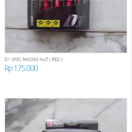
D1 SPEC RACING NUT ( RED )
Rp 175.000