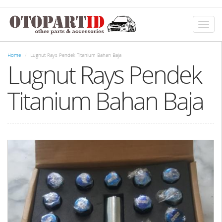
Skip
to
main
Toggl
content
naviga
Home
Lugnut Rays Pendek Titanium Bahan Baja
Lugnut Rays Pendek
Titanium Bahan Baja