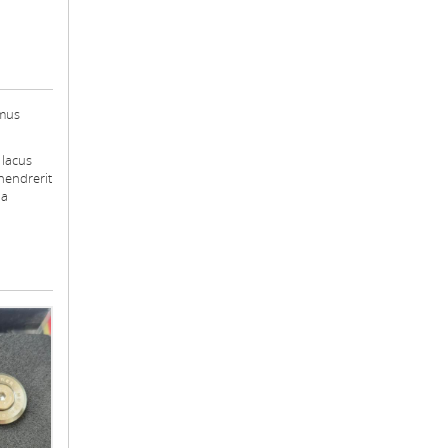
amus
 lacus
 hendrerit
la