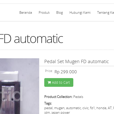
Beranda
Produk
Blog
Hubungi Kami
Tentang K
FD automatic
Pedal Set Mugen FD automatic
Price:
Rp 299.000
Add to Cart
Product Collection:
Pedals
Tags:
pedal, mugen, automatic, civic, fd1, honda, AT, 
jdm, japan power