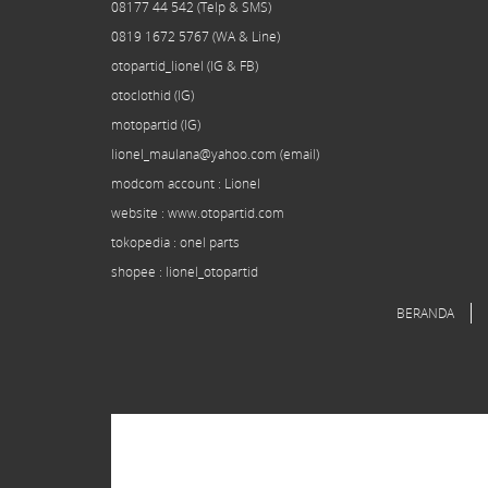
08177 44 542 (Telp & SMS)
0819 1672 5767 (WA & Line)
otopartid_lionel (IG & FB)
otoclothid (IG)
motopartid (IG)
lionel_maulana@yahoo.com (email)
modcom
account
: Lionel
website : www.otopartid.com
tokopedia : onel parts
shopee : lionel_otopartid
BERANDA