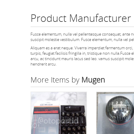
Product Manufacturer
Fusce elementum, nulla vel pellentesque consequat, ante nul
suscipit molestie vestibulum. Fusce elementum, nulla vel pe
Aliquam es a erat neque. Viverra imperdiet fermentum orci, n
turpis, feugiat facilisis fringilla in, tristique non nulla.Fu
arcu, ac tincidunt mauris lacus sed leo. vamus suscipit mol
hendrerit arcu.
More Items by
Mugen