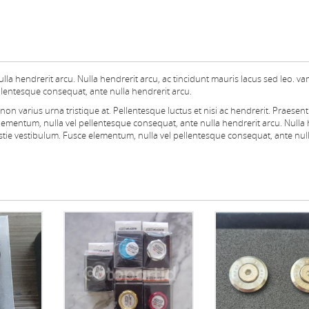
la hendrerit arcu. Nulla hendrerit arcu, ac tincidunt mauris lacus sed leo. v
llentesque consequat, ante nulla hendrerit arcu.
on varius urna tristique at. Pellentesque luctus et nisi ac hendrerit. Praesent
sce elementum, nulla vel pellentesque consequat, ante nulla hendrerit arcu. Nulla
estie vestibulum. Fusce elementum, nulla vel pellentesque consequat, ante nul