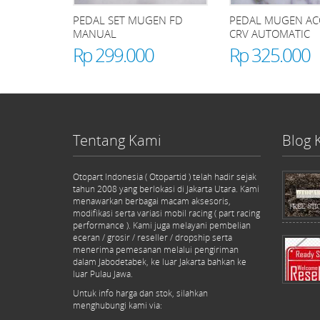
PEDAL SET MUGEN FD
PEDAL MUGEN AC
MANUAL
CRV AUTOMATIC
Rp 299.000
Rp 325.000
Tentang Kami
Blog 
Otopart Indonesia ( Otopartid ) telah hadir sejak
tahun 2008 yang berlokasi di Jakarta Utara. Kami
menawarkan berbagai macam aksesoris,
modifikasi serta variasi mobil racing ( part racing
performance ). Kami juga melayani pembelian
eceran / grosir / reseller / dropship serta
menerima pemesanan melalui pengiriman
dalam Jabodetabek, ke luar Jakarta bahkan ke
luar Pulau Jawa.
Untuk info harga dan stok, silahkan
menghubungi kami via: