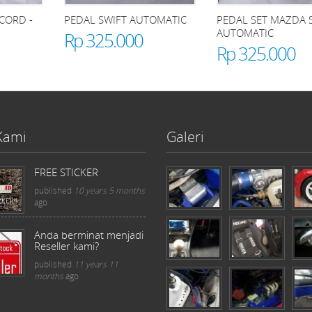
CORD -
PEDAL SWIFT AUTOMATIC
PEDAL SET MAZDA 
AUTOMATIC
Rp 325.000
Rp 325.000
Kami
Galeri
FREE STICKER
published
10 years 5 months
ago
Anda berminat menjadi
Reseller kami?
published
11 years 11
months
ago