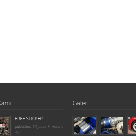
Kami
Galeri
FREE STICKER
published
10 years 5 months
ago