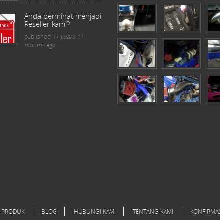
Anda berminat menjadi
Reseller kami?
published
11 years 11
months
ago
PRODUK
BLOG
HUBUNGI KAMI
TENTANG KAMI
KONFIRMA