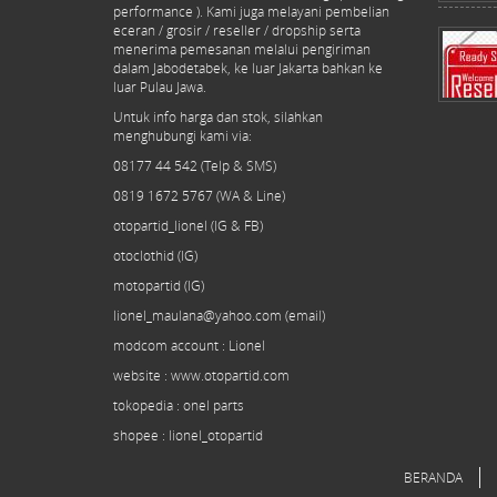
performance ). Kami juga melayani pembelian
eceran / grosir / reseller / dropship serta
menerima pemesanan melalui pengiriman
dalam Jabodetabek, ke luar Jakarta bahkan ke
luar Pulau Jawa.
Untuk info harga dan stok, silahkan
menghubungi kami via:
08177 44 542 (Telp & SMS)
0819 1672 5767 (WA & Line)
otopartid_lionel (IG & FB)
otoclothid (IG)
motopartid (IG)
lionel_maulana@yahoo.com (email)
modcom
account
: Lionel
website : www.otopartid.com
tokopedia : onel parts
shopee : lionel_otopartid
BERANDA