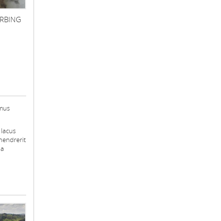
ARBING
amus
 lacus
 hendrerit
la