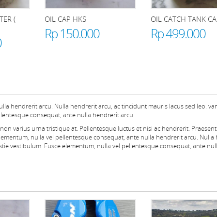
TER (
OIL CAP HKS
OIL CATCH TANK C
Rp 150.000
Rp 499.000
0
la hendrerit arcu. Nulla hendrerit arcu, ac tincidunt mauris lacus sed leo. v
llentesque consequat, ante nulla hendrerit arcu.
on varius urna tristique at. Pellentesque luctus et nisi ac hendrerit. Praesent
sce elementum, nulla vel pellentesque consequat, ante nulla hendrerit arcu. Nulla
estie vestibulum. Fusce elementum, nulla vel pellentesque consequat, ante nul