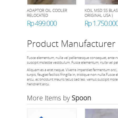
ADAPTOR OIL COOLER
KOIL MSD SS BLAS
RELOCATED
ORIGINAL USA )
Rp 499.000
Rp 1.750.00
Product Manufacturer
Fusce elementum, nulla vel pellentesque consequat, ante nul
suscipit molestie vestibulum. Fusce elementum, nulla vel pe
Aliquam es a erat neque. Viverra imperdiet fermentum orci, n
turpis, feugiat facilisis fringilla in, tristique non nulla.Fu
arcu, ac tincidunt mauris lacus sed leo. vamus suscipit mol
hendrerit arcu.
More Items by
Spoon