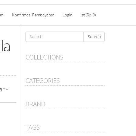
ami
Konfirmasi Pembayaran
Login
(
Rp 0
)
Search
Search
la
form
Search
COLLECTIONS
CATEGORIES
ar -
BRAND
TAGS