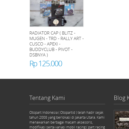
RADIATOR CAP ( BLITZ -
MUGEN - TRD - RALLY ART -
CUSCO - APEXI -
BUDDYCLUB - PIVOT -
DSBNYA )
Rp 125.000
Tentang Kami
Blog 
Otopart Indonesia ( Otopartid ) telah hadir sejak
tahun 2008 yang berlokasi di Jakarta Utara. Kami
menawarkan berbagai macam aksesoris,
modifikasi serta variasi mobil racing ( part racing