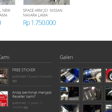
LL NEW
SPACE ARM JS1 NISSAN
LAMA
NAVARA LAMA
0
Rp 1.750.000
Kami
Galeri
FREE STICKER
published
10 years 5 months
ago
Anda berminat menjadi
Reseller kami?
published
11 years 11
months
ago