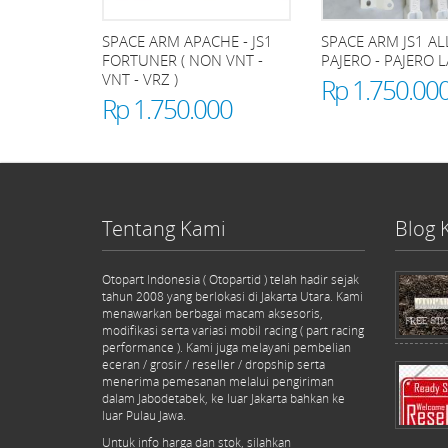
SPACE ARM APACHE - JS1
SPACE ARM JS1 A
FORTUNER ( NON VNT -
PAJERO - PAJERO 
VNT - VRZ )
Rp 1.750.00
Rp 1.750.000
Tentang Kami
Blog 
Otopart Indonesia ( Otopartid ) telah hadir sejak
tahun 2008 yang berlokasi di Jakarta Utara. Kami
menawarkan berbagai macam aksesoris,
modifikasi serta variasi mobil racing ( part racing
performance ). Kami juga melayani pembelian
eceran / grosir / reseller / dropship serta
menerima pemesanan melalui pengiriman
dalam Jabodetabek, ke luar Jakarta bahkan ke
luar Pulau Jawa.
Untuk info harga dan stok, silahkan