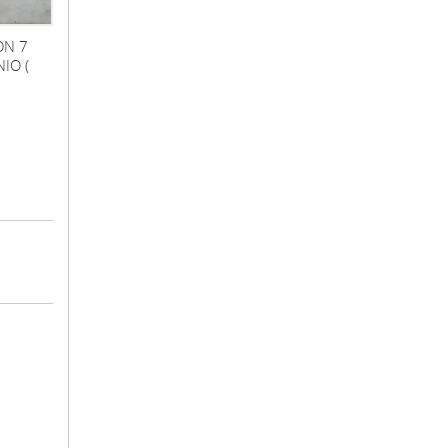
ON 7
NIO (