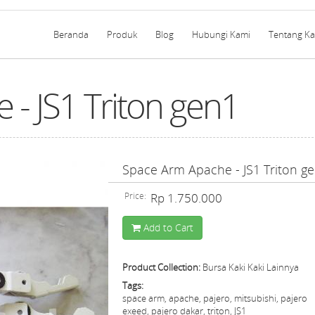
Beranda
Produk
Blog
Hubungi Kami
Tentang K
- JS1 Triton gen1
Space Arm Apache - JS1 Triton g
Price:
Rp 1.750.000
Add to Cart
Product Collection:
Bursa Kaki Kaki Lainnya
Tags:
space arm, apache, pajero, mitsubishi, pajero
exeed, pajero dakar, triton, JS1