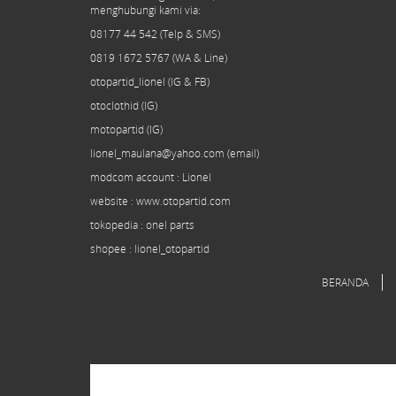
menghubungi kami via:
08177 44 542 (Telp & SMS)
0819 1672 5767 (WA & Line)
otopartid_lionel (IG & FB)
otoclothid (IG)
motopartid (IG)
lionel_maulana@yahoo.com (email)
modcom
account
: Lionel
website : www.otopartid.com
tokopedia : onel parts
shopee : lionel_otopartid
BERANDA