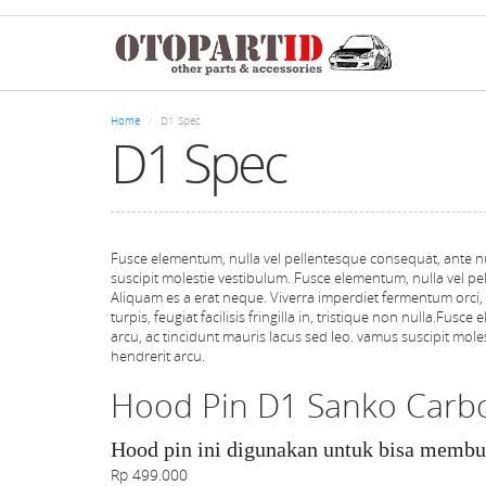
Skip
to
main
content
Home
D1 Spec
D1 Spec
Fusce elementum, nulla vel pellentesque consequat, ante nul
suscipit molestie vestibulum. Fusce elementum, nulla vel pe
Aliquam es a erat neque. Viverra imperdiet fermentum orci, n
turpis, feugiat facilisis fringilla in, tristique non nulla.Fu
arcu, ac tincidunt mauris lacus sed leo. vamus suscipit mol
hendrerit arcu.
Hood Pin D1 Sanko Carb
Hood pin ini digunakan untuk bisa membu
Rp 499.000