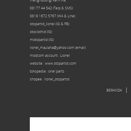
menghubungi kami via:
08177 44 542 (Telp & SMS)
0819 1672 5767 (WA & Line)
otopartid_lionel (IG & FB)
otoclothid (IG)
motopartid (IG)
lionel_maulana@yahoo.com (email)
modcom
account
: Lionel
website : www.otopartid.com
tokopedia : onel parts
shopee : lionel_otopartid
BERANDA