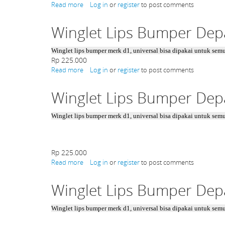
Read more
about
Log in
or
register
to post comments
Hood
Pin
Winglet Lips Bumper Dep
D1
Sanko
Carbon
Winglet lips bumper merk d1, universal bisa dipakai untuk semu
key
Rp 225.000
Read more
about
Log in
or
register
to post comments
Winglet
Lips
Winglet Lips Bumper Dep
Bumper
Depan
Merk
Winglet lips bumper merk d1, universal bisa dipakai untuk semu
D1
Type
4
Rp 225.000
Read more
about
Log in
or
register
to post comments
Winglet
Lips
Winglet Lips Bumper Dep
Bumper
Depan
Merk
Winglet lips bumper merk d1, universal bisa dipakai untuk semu
D1