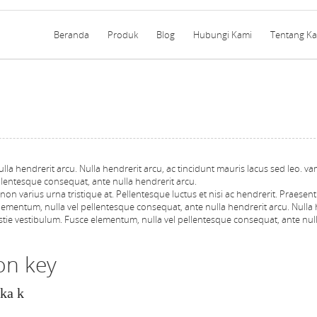
Beranda
Produk
Blog
Hubungi Kami
Tentang K
la hendrerit arcu. Nulla hendrerit arcu, ac tincidunt mauris lacus sed leo. v
llentesque consequat, ante nulla hendrerit arcu.
on varius urna tristique at. Pellentesque luctus et nisi ac hendrerit. Praesent
sce elementum, nulla vel pellentesque consequat, ante nulla hendrerit arcu. Nulla
estie vestibulum. Fusce elementum, nulla vel pellentesque consequat, ante nul
on key
ka k