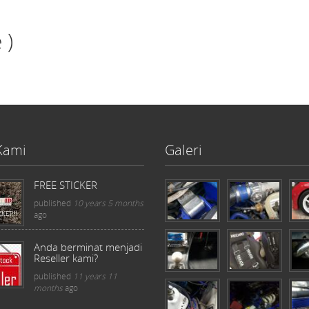
 )
Kami
Galeri
FREE STICKER
published
10 years 5 months
ago
Anda berminat menjadi
Reseller kami?
published
11 years 11
months
ago