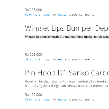
Type
3
Rp 225.000
Read more
about
Log in
or
register
to post comments
Winglet
Lips
Winglet Lips Bumper Dep
Bumper
Depan
Merk
Winglet lips bumper merk d1, universal bisa dipakai untuk semu
D1
Type
2
Rp 225.000
Read more
about
Log in
or
register
to post comments
Winglet
Lips
Pin Hood D1 Sanko Carb
Bumper
Depan
Merk
Hood pin ini digunakan untuk bisa membuka kap mesin dr 
D1
hal - hal yng tidak diinginkan lainnya bisa cepat membuk
Type
1
Rp 499.000
Read more
about
Log in
or
register
to post comments
Pin
Hood