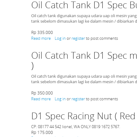
Oil Catch Tank D1 Spec Bula
D1
Sanko
Carbon
Oil catch tank digunakan supaya udara uap oli mesin yang 
tank sebelom dimasukan lagi ke dalam mesin / dibiarkan d
Rp 335.000
Read more
about
Log in
or
register
to post comments
Oil
Catch
Oil Catch Tank D1 Spec mod
Tank
D1
)
Spec
Bulat
Oil catch tank digunakan supaya udara uap oli mesin yang 
(
tank sebelom dimasukan lagi ke dalam mesin / dibiarkan d
Red
-
Rp 350.000
Blue
Read more
-
about
Log in
or
register
to post comments
Silver
Oil
-
Catch
D1 Spec Racing Nut ( Red 
Black
Tank
)
D1
Spec
CP: 08177 44 542 lionel, WA ONLY 0819 1672 5767.
model
Rp 175.000