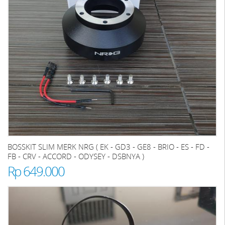
BOSSKIT SLIM MERK NRG ( EK - GD3 - GE8 - BRIO - ES - FD -
FB - CRV - ACCORD - ODYSEY - DSBNYA )
Rp 649.000