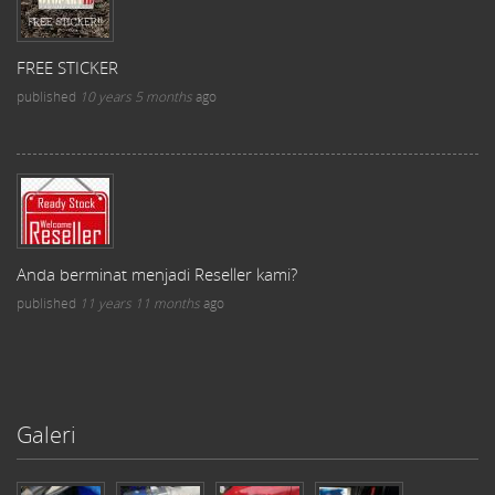
FREE STICKER
published
10 years 5 months
ago
Anda berminat menjadi Reseller kami?
published
11 years 11 months
ago
Galeri