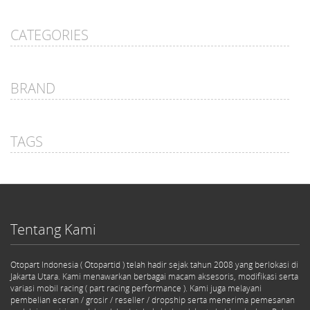
CATEGORIES
BRAND
TAGS
Tentang Kami
Otopart Indonesia ( Otopartid ) telah hadir sejak tahun 2008 yang berlokasi di
Jakarta Utara. Kami menawarkan berbagai macam aksesoris, modifikasi serta
variasi mobil racing ( part racing performance ). Kami juga melayani
pembelian eceran / grosir / reseller / dropship serta menerima pemesanan