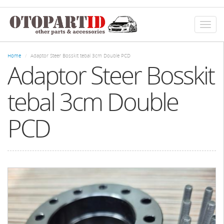
Skip
to
main
Toggl
content
naviga
Home
Adaptor Steer Bosskit tebal 3cm Double PCD
Adaptor Steer Bosskit
tebal 3cm Double
PCD