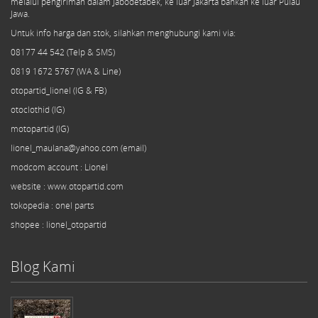
melalui pengiriman dalam Jabodetabek, ke luar Jakarta bahkan ke luar Pulau
Jawa.
Untuk info harga dan stok, silahkan menghubungi kami via:
08177 44 542 (Telp & SMS)
0819 1672 5767 (WA & Line)
otopartid_lionel (IG & FB)
otoclothid (IG)
motopartid (IG)
lionel_maulana@yahoo.com (email)
modcom
account
: Lionel
website : www.otopartid.com
tokopedia : onel parts
shopee : lionel_otopartid
Blog Kami