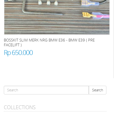
BOSSKIT SLIM MERK NRG BMW E36 - BMW E39 ( PRE
FACELIFT )
Rp 650.000
Search
Search
form
Search
COLLECTIONS