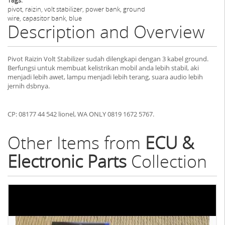
pivot, raizin, volt stabilizer, power bank, ground
wire, capasitor bank, blue
Description and Overview
Pivot Raizin Volt Stabilizer sudah dilengkapi dengan 3 kabel ground.
Berfungsi untuk membuat kelistrikan mobil anda lebih stabil, aki
menjadi lebih awet, lampu menjadi lebih terang, suara audio lebih
jernih dsbnya.
CP: 08177 44 542 lionel, WA ONLY 0819 1672 5767.
Other Items from
ECU &
Electronic Parts
Collection