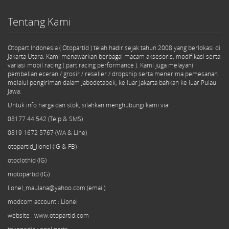
Tentang Kami
Otopart Indonesia ( Otopartid ) telah hadir sejak tahun 2008 yang berlokasi di
Jakarta Utara. Kami menawarkan berbagai macam aksesoris, modifikasi serta
variasi mobil racing ( part racing performance ). Kami juga melayani
pembelian eceran / grosir / reseller / dropship serta menerima pemesanan
melalui pengiriman dalam Jabodetabek, ke luar Jakarta bahkan ke luar Pulau
Jawa.
Untuk info harga dan stok, silahkan menghubungi kami via:
08177 44 542 (Telp & SMS)
0819 1672 5767 (WA & Line)
otopartid_lionel (IG & FB)
otoclothid (IG)
motopartid (IG)
lionel_maulana@yahoo.com (email)
modcom
account
: Lionel
website : www.otopartid.com