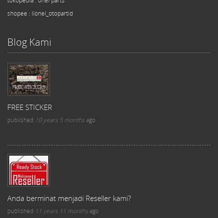
tokopedia : onel parts
shopee : lionel_otopartid
Blog Kami
FREE STICKER
published
10 years 5 months
ago
Anda berminat menjadi Reseller kami?
published
11 years 11 months
ago