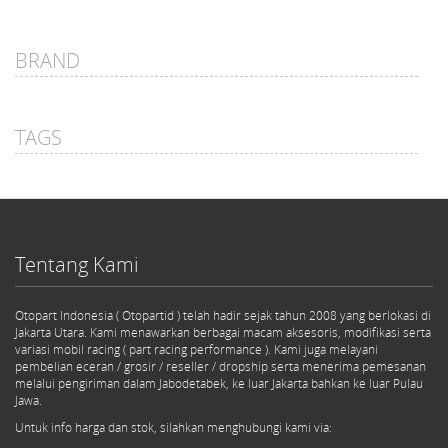
BRAND
TAGS
Tentang Kami
Otopart Indonesia ( Otopartid ) telah hadir sejak tahun 2008 yang berlokasi di
Jakarta Utara. Kami menawarkan berbagai macam aksesoris, modifikasi serta
variasi mobil racing ( part racing performance ). Kami juga melayani
pembelian eceran / grosir / reseller / dropship serta menerima pemesanan
melalui pengiriman dalam Jabodetabek, ke luar Jakarta bahkan ke luar Pulau
Jawa.
Untuk info harga dan stok, silahkan menghubungi kami via: