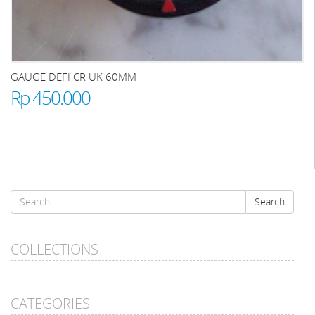
GAUGE DEFI CR UK 60MM
Rp 450.000
Search
Search
form
Search
COLLECTIONS
CATEGORIES